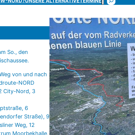
SW-NORD?
UNSERE ALTERNATIVE
TERMINE
am So., den
cischaussee.
m Weg von und nach
Radroute-NORD
2 City-Nord, 3
ptstraße, 6
endorfer Straße), 9
sliner Weg, 12
trum Moorbekhalle,