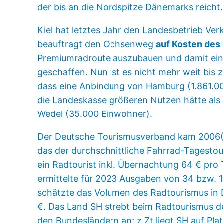
der bis an die Nordspitze Dänemarks reicht.
Kiel hat letztes Jahr den Landesbetrieb Ver
beauftragt den Ochsenweg
auf Kosten des
Premiumradroute auszubauen und damit ein
geschaffen. Nun ist es nicht mehr weit bis z
dass eine Anbindung von Hamburg (1.861.0
die Landeskasse größeren Nutzen hätte als
Wedel (35.000 Einwohner).
Der Deutsche Tourismusverband kam 2006(!
das der durchschnittliche Fahrrad-Tagestour
ein Radtourist inkl. Übernachtung 64 € pro
ermittelte für 2023 Ausgaben von 34 bzw. 
schätzte das Volumen des Radtourismus in D
€. Das Land SH strebt beim Radtourismus de
den Bundesländern an; z.Zt liegt SH auf Pla