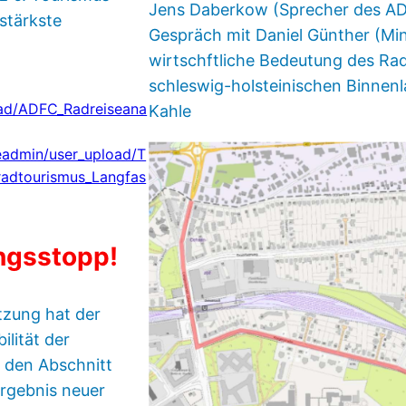
Jens Daberkow (Sprecher des A
tstärkste
Gespräch mit Daniel Günther (Min
wirtschftliche Bedeutung des Ra
schleswig-holsteinischen Binnenl
oad/ADFC_Radreiseana
Kahle
leadmin/user_upload/T
radtourismus_Langfas
ngsstopp!
itzung hat der
lität der
 den Abschnitt
rgebnis neuer