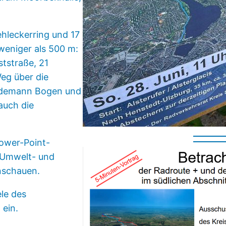
ehleckerring und 17
 weniger als 500 m:
tstraße, 21
Weg über die
 Lademann Bogen und
auch die
ower-Point-
 Umwelt- und
nschauen.
ele des
 ein.