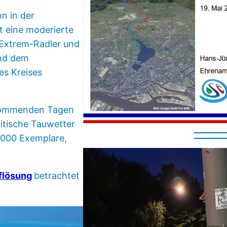
n in der
 eine moderierte
Extrem-Radler und
und dem
es Kreises
n kommenden Tagen
itische Tauwetter
1.000 Exemplare,
uflösung
betrachtet