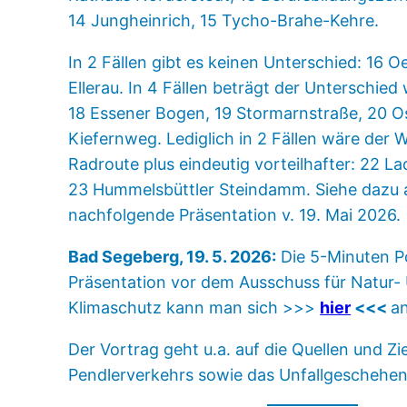
14 Jungheinrich, 15 Tycho-Brahe-Kehre.
In 2 Fällen gibt es keinen Unterschied: 16 O
Ellerau. In 4 Fällen beträgt der Unterschied
18 Essener Bogen, 19 Stormarnstraße, 20 Os
Kiefernweg. Lediglich in 2 Fällen wäre der 
Radroute plus eindeutig vorteilhafter: 22
23 Hummelsbüttler Steindamm. Siehe dazu 
nachfolgende Präsentation v. 19. Mai 2026.
Bad Segeberg, 19. 5. 2026:
Die 5-Minuten P
Präsentation vor dem Ausschuss für Natur-
Klimaschutz kann man sich >>>
hier
<<<
a
Der Vortrag geht u.a. auf die Quellen und Zi
Pendlerverkehrs sowie das Unfallgeschehen