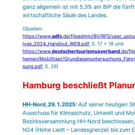
ganz allgemein ist mit 5,3% am BIP die fünf
wirtschaftliche Säule des Landes.
(Quellen:
https://www.
adfc
.de/fileadmin/BV/RFS/user_upl
lyse_2024_Handout_WEB.pdf
, S. 17 + 18 und
https://www.
deutschertourismusverband
.de/fi
hemen/Mobilitaet/Grundlagenuntersuchung_Fahr
sung.pdf
, S. 29)
Hamburg beschließt Planu
HH-Nord, 29. 1. 2025:
Auf seiner heutigen S
Ausschuss für Klimaschutz, Umwelt und Mobi
Bezirksversammlung HH-Nord beschlossen,
N24 (Hohe Liedt – Landesgrenze) bis zum E