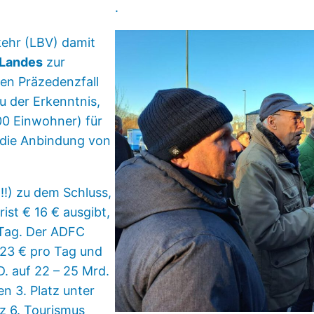
.
kehr (LBV) damit
 Landes
zur
en Präzedenzfall
u der Erkenntnis,
00 Einwohner) für
 die Anbindung von
!) zu dem Schluss,
ist € 16 € ausgibt,
 Tag. Der ADFC
123 € pro Tag und
. auf 22 – 25 Mrd.
n 3. Platz unter
tz 6. Tourismus