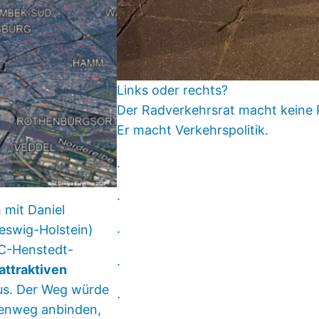
Links oder rechts?
Der Radverkehrsrat macht keine Pa
Er macht Verkehrspolitik.
.
.
mit Daniel
.
eswig-Holstein)
C-Henstedt-
.
attraktiven
us. Der Weg würde
.
senweg anbinden,